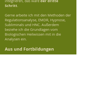
integrieren, das wäre
der dritte
Schritt
.
Gerne arbeite ich mit den Methoden der
Regulationsanalyse, EMDR, Hypnose,
Subliminals und HNC. Außerdem
beziehe ich die Grundlagen vom
Biologischen Heilwissen mit in die
Analysen ein.
Aus und Fortbildungen
Diplom Sozialpädagogin
Fachberaterin für Darmgesundheit
Ernährungsberaterin
Regulationscoach
Burnout Coach
Zertifiziert in den Methoden EMDR,
Brainlog und Hypnose
Zertifiziert in der Methode HNC
Seminarleiterin nach §20 für