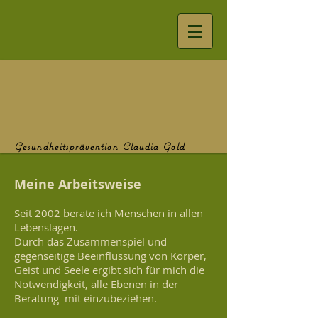
Gesundheitsprävention Claudia Gold
Meine Ar
b
eitsweise
Seit 2002 berate ich Mensch
en in allen
Lebenslagen.
Durch das Zusammenspiel und
gegenseitige Beeinflussung von Körper,
Geist und Seele ergibt sich für mich die
Notwendigkeit, alle Ebenen in der
Beratung
mit einzubeziehen.